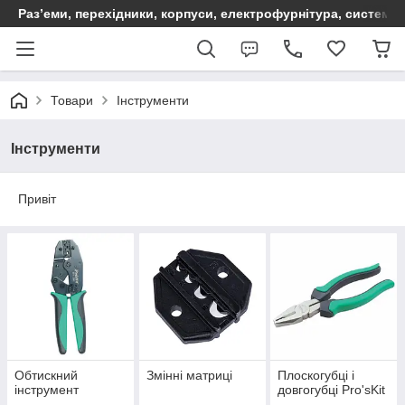
Раз’еми, перехідники, корпуси, електрофурнітура, систем
Товари
Інструменти
Інструменти
Привіт
Обтискний
Змінні матриці
Плоскогубці і
інструмент
довгогубці Pro'sKit