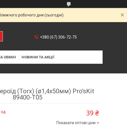
ближчого робочого дня (сьогодні).
+380 (67) 306-72-75
А ОБМІН
НОВИНИ ТА АКЦІЇ
роїд (Torx) (ø1,4х50мм) Pro'sKit
89400-T05
39 ₴
 од.
Показати оптові ціни