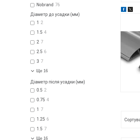
Nobrand
76
Діаметр до усадки (мм)
1
2
1.5
4
2
7
2.5
6
3
7
Ще 16
Діаметр після усадки (мм)
0.5
2
0.75
4
1
7
1.25
6
1.5
7
Ще 16