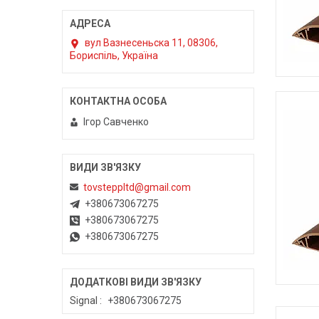
вул Вазнесеньска 11, 08306,
Бориспіль, Україна
Ігор Савченко
tovsteppltd@gmail.com
+380673067275
+380673067275
+380673067275
Signal
+380673067275