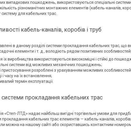
их випадкових пошкоджень, використовуються спеціальні системи
кількість різноманітних монтажних елементів (кабель-каналів, короб
 систему для кабельних трас.
ивості кабель-каналів, коробів і труб
влені в даному розділі системи прокладання кабельних трас, що в
адочні елементи і т. д., володіють рядом позитивних особливостей, 
я їх виробництва використовуються високоміцні і стійкі до пошкод
льні системи від можливих механічних пошкоджень;
і пристосування розроблені з урахуванням можливих особливостей
і і часу на їх встановлення;
ивалий термін експлуатації.
і системи прокладання кабельних трас
я «Степ-ЛТД» надає найбільш вигідні торгівельні умови для придб
 прокладання кабельних трас елементів — кабель-каналів, коробів, 
али можна на нашому сайті або скориставшись контактним номером