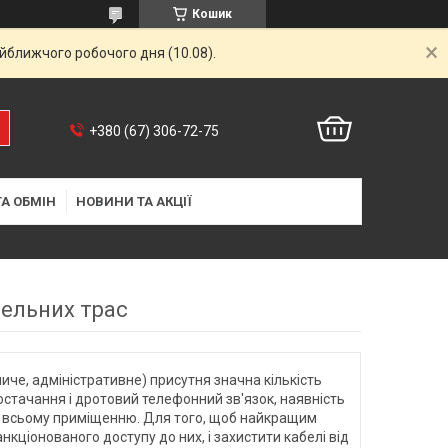
Кошик
айближчого робочого дня (10.08).
+380 (67) 306-72-75
А ОБМІН
НОВИНИ ТА АКЦІЇ
ельних трас
че, адміністративне) присутня значна кількість
остачання і дротовий телефонний зв'язок, наявність
по всьому приміщенню. Для того, щоб найкращим
нкціонованого доступу до них, і захистити кабелі від