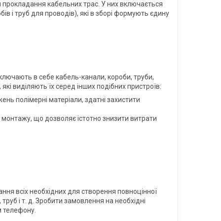
 прокладання кабельних трас. У них включається
ів і труб для проводів), які в зборі формують єдину
ключають в себе кабель-канали, короби, труби,
які виділяють їх серед інших подібних пристроїв:
жень полімерні матеріали, здатні захистити
 монтажу, що дозволяє істотно знизити витрати
ання всіх необхідних для створення повноцінної
труб і т. д. Зробити замовлення на необхідні
 телефону.