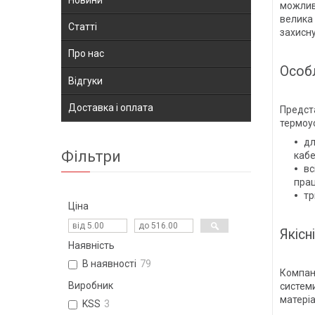
можлив
велика 
Статті
захисну
Про нас
Особл
Відгуки
Доставка і оплата
Предста
термоус
дл
Фільтри
кабе
вс
прац
тр
Ціна
Якісн
Наявність
В наявності
79
Компані
Виробник
системи
матері
KSS
3