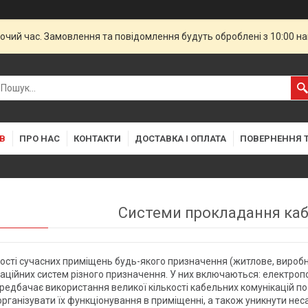
бочий час. Замовлення та повідомлення будуть оброблені з 10:00 н
В
ПРО НАС
КОНТАКТИ
ДОСТАВКА І ОПЛАТА
ПОВЕРНЕННЯ Т
Системи прокладання каб
ості сучасних приміщень будь-якого призначення (житлове, виробни
аційних систем різного призначення. У них включаються: електроп
ередбачає використання великої кількості кабельних комунікацій 
рганізувати їх функціонування в приміщенні, а також уникнути неса