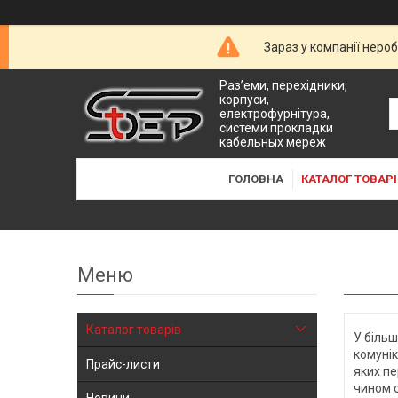
Зараз у компанії неро
Раз’еми, перехідники,
корпуси,
електрофурнітура,
системи прокладки
кабельных мереж
ГОЛОВНА
КАТАЛОГ ТОВАРІ
Каталог товарів
У більш
комунік
Прайс-листи
яких п
чином о
Новини