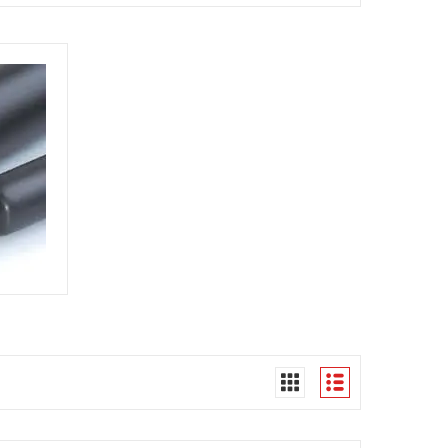
76
НА