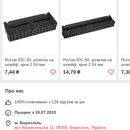
Роз'єм IDC-30, розетка на
Роз'єм IDC-50, розетка на
Роз'
шлейф, крок 2.54 мм
шлейф, крок 2.54 мм
шлей
7,44
14,70
7,3
₴
₴
Про нас
100% позитивних з 128 відгуків за рік
Працює з 18.07.2010
м. Бориспіль
вул Вазнесеньска 11, 08306, Бориспіль, Україна