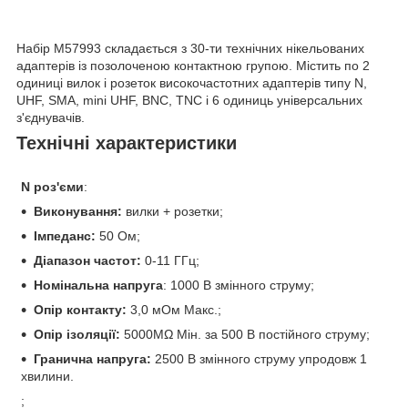
Набір M57993 складається з 30-ти технічних нікельованих
адаптерів із позолоченою контактною групою. Містить по 2
одиниці вилок і розеток високочастотних адаптерів типу N,
UHF, SMA, mini UHF, BNC, TNC і 6 одиниць універсальних
з'єднувачів.
Технічні характеристики
N роз'єми
:
Виконування:
вилки + розетки;
Імпеданс:
50 Ом;
Діапазон частот:
0-11 ГГц;
Номінальна напруга
: 1000 В змінного струму;
Опір контакту:
3,0 мОм Макс.;
Опір ізоляції:
5000MΩ Мін. за 500 В постійного струму;
Гранична напруга:
2500 В змінного струму упродовж 1
хвилини.
;