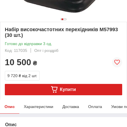
Набір високочастотних перехідників M57993
(30 шт.)
Готово до відправки 3 од.
Код: 117035
Опт і роздріб
10 500
₴
9 720 ₴
від 2 шт.
Купити
Опис
Характеристики
Доставка
Оплата
Умови п
Опис