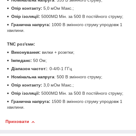
Номінальна напруга
: 335 В змінного струму;
Опір контакту:
5,0 мОм Макс.;
Опір ізоляції:
5000MΩ Мін. за 500 В постійного струму;
Гранична напруга:
1000 В змінного струму упродовж 1
хвилини.
TNC роз'єми:
Виконування:
вилки + розетки;
Імпеданс:
50 Ом;
Діапазон частот:
: 0-4/0-1 ГГц
Номінальна напруга
: 500 В змінного струму;
Опір контакту:
3,0 мОм Макс.;
Опір ізоляції:
5000MΩ Мін. за 500 В постійного струму;
Гранична напруга:
1500 В змінного струму упродовж 1
хвилини.
Приховати