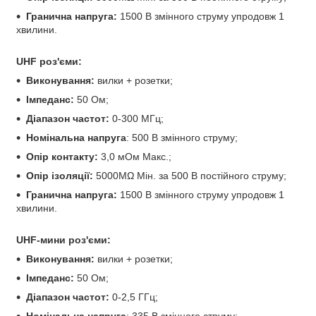
Гранична напруга:
1500 В змінного струму упродовж 1
хвилини.
UHF роз'єми:
Виконування:
вилки + розетки;
Імпеданс:
50 Ом;
Діапазон частот:
0-300 МГц;
Номінальна напруга
: 500 В змінного струму;
Опір контакту:
3,0 мОм Макс.;
Опір ізоляції:
5000MΩ Мін. за 500 В постійного струму;
Гранична напруга:
1500 В змінного струму упродовж 1
хвилини.
UHF-мини роз'єми:
Виконування:
вилки + розетки;
Імпеданс:
50 Ом;
Діапазон частот:
0-2,5 ГГц;