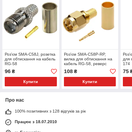
Роз'єм SMA-C58J, розетка
Роз'єм SMA-C58P-RP,
Роз'
для обтискання на кабель
вилка для обтискання на
для 
RG-58
кабель RG-58, реверс
174
96
108
75
₴
₴
Купити
Купити
Про нас
100% позитивних з 128 відгуків за рік
Працює з 18.07.2010