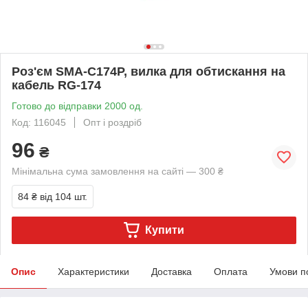
Роз'єм SMA-C174P, вилка для обтискання на
кабель RG-174
Готово до відправки 2000 од.
Код: 116045
Опт і роздріб
96
₴
Мінімальна сума замовлення на сайті — 300 ₴
84 ₴
від 104 шт.
Купити
Опис
Характеристики
Доставка
Оплата
Умови п