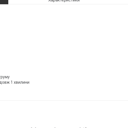
Характеристики
струму
одовж 1 хвилини