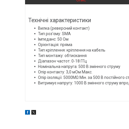
Опис
Технічні характеристики
Вилка (реверсний контакт)
Тип роз'єму: SMA
Імпеданс: 50 Ом
Орієнтація: пряма
Тип кріплення: кріплення на кабель
Тип монтажу: обтискання
Діапазон частот: 0-18 ГГц
Номінальна напруга: 500 В змінного струму
Опір контакту: 3,0 мОм Макс.
Опір ізоляції: 5000MΩ Мін. за 500 В постійного 
Витримує напругу: 1000 В змінного струму впр