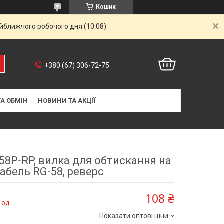
Кошик
айближчого робочого дня (10.08).
+380 (67) 306-72-75
А ОБМІН
НОВИНИ ТА АКЦІЇ
58P-RP, вилка для обтискання на
абель RG-58, реверс
108 ₴
 од.
Показати оптові ціни