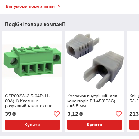
Всі умови повернення
Подібні товари компанії
GSP002W-3.5-04P-11-
Ковпачок внутрішній для
Кліщ
00A(H) Клемник
конекторів RJ-45(8P8C)
RJ-2
розривний 4 контакт на
d=5.5 мм
дріт із кріпленням, 300 В 8
39
3,12
213
₴
₴
A, крок 3,5 мм
Купити
Купити