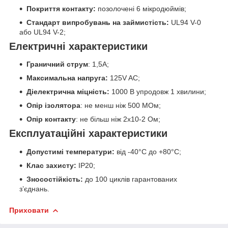
Покриття контакту:
позолочені 6 мікродюймів;
Стандарт випробувань на займистість:
UL94 V-0
або UL94 V-2;
Електричні характеристики
Граничний струм
: 1,5А;
Максимальна напруга:
125V AC;
Діелектрична міцність:
1000 В упродовж 1 хвилини;
Опір ізолятора
: не менш ніж 500 МОм;
Опір контакту
: не більш ніж 2x10
-2
Ом;
Експлуатаційні характеристики
Допустимі температури:
від -40°C до +80°C;
Клас захисту:
IP20;
Зносостійкість:
до 100 циклів гарантованих
з’єднань.
Приховати