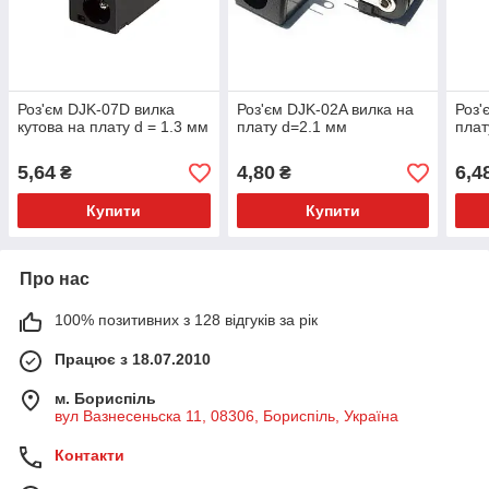
Роз'єм DJK-07D вилка
Роз'єм DJK-02A вилка на
Роз'
кутова на плату d = 1.3 мм
плату d=2.1 мм
плат
5,64
4,80
6,4
₴
₴
Купити
Купити
Про нас
100% позитивних з 128 відгуків за рік
Працює з 18.07.2010
м. Бориспіль
вул Вазнесеньска 11, 08306, Бориспіль, Україна
Контакти