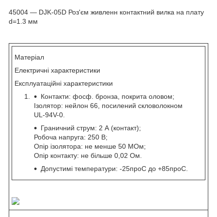
45004 — DJK-05D Роз'єм живленн контактний вилка на плату
d=1.3 мм
Матеріал
Електричні характеристики
Експлуатаційні характеристики
Контакти: фосф. бронза, покрита оловом;
Ізолятор: нейлон 66, посилений скловолокном
UL-94V-0.
Граничний струм: 2 А (контакт);
Робоча напруга: 250 В;
Опір ізолятора: не менше 50 МОм;
Опір контакту: не більше 0,02 Ом.
Допустимі температури: -25
про
C до +85
про
C.