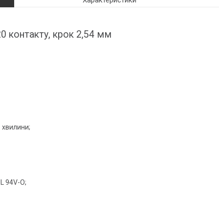
Характеристики
0 контакту, крок 2,54 мм
1 хвилини;
L 94V-O;