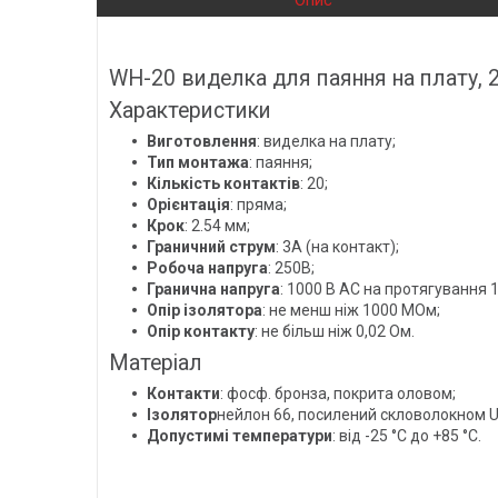
Опис
WH-20 виделка для паяння на плату, 2
Характеристики
Виготовлення
: виделка на плату;
Тип монтажа
: паяння;
Кількість контактів
: 20;
Орієнтація
: пряма;
Крок
: 2.54 мм;
Граничний струм
: 3A (на контакт);
Робоча напруга
: 250В;
Гранична напруга
: 1000 В АС на протягування 
Опір ізолятора
: не менш ніж 1000 МОм;
Опір контакту
: не більш ніж 0,02 Ом.
Матеріал
Контакти
: фосф. бронза, покрита оловом;
Ізолятор
нейлон 66, посилений скловолокном U
Допустимі температури
: від -25 °C до +85 °C.