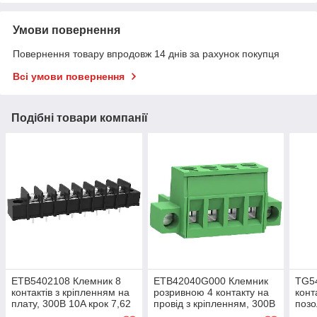
Умови повернення
Повернення товару впродовж 14 днів за рахунок покупця
Всі умови повернення
Подібні товари компанії
ETB5402108 Клемник 8
ETB42040G000 Клемник
TG5
контактів з кріпленням на
розривною 4 контакту на
конт
плату, 300В 10A крок 7,62
провід з кріпленням, 300В
позо
мм
10A крок-5,08 мм
крок