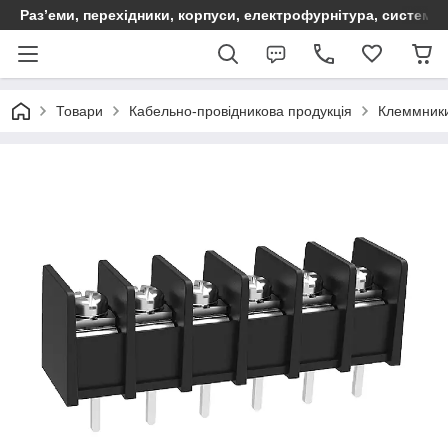
Раз’еми, перехідники, корпуси, електрофурнітура, систем
Товари
Кабельно-провідникова продукція
Клеммники