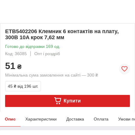
ETB5402206 Клемник 6 контактів на плату,
300В 10A крок 7,62 мм
Готово до відправки 169 од.
Код: 36085
Опт і роздріб
51
₴
Мінімальна сума замовлення на сайті — 300 ₴
45 ₴
від 196 шт.
Купити
Опис
Характеристики
Доставка
Оплата
Умови п