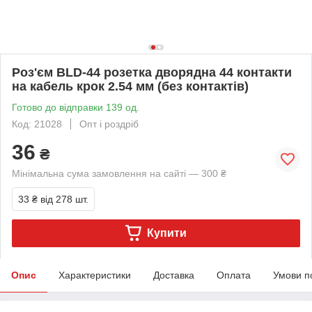
Роз'єм BLD-44 розетка дворядна 44 контакти
на кабель крок 2.54 мм (без контактів)
Готово до відправки 139 од.
Код: 21028
Опт і роздріб
36
₴
Мінімальна сума замовлення на сайті — 300 ₴
33 ₴
від 278 шт.
Купити
Опис
Характеристики
Доставка
Оплата
Умови п