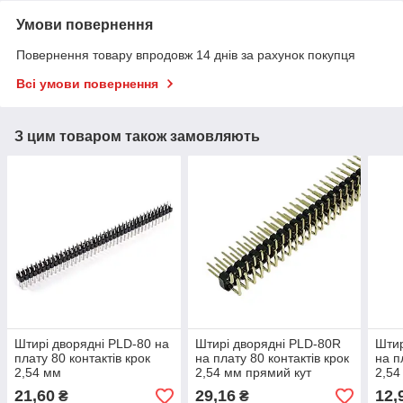
Умови повернення
Повернення товару впродовж 14 днів за рахунок покупця
Всі умови повернення
З цим товаром також замовляють
Штирі дворядні PLD-80 на
Штирі дворядні PLD-80R
Штир
плату 80 контактів крок
на плату 80 контактів крок
на п
2,54 мм
2,54 мм прямий кут
2,54
21,60
29,16
12,
₴
₴