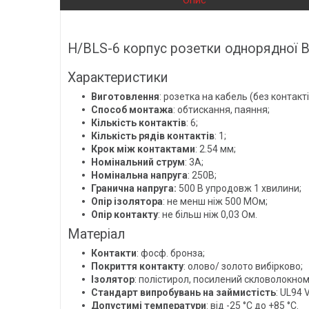
Опис
H/BLS-6 корпус розетки однорядної BL
Характеристики
Виготовлення
: розетка на кабель (без контакті
Способ монтажа
: обтискання, паяння;
Кількість контактів
: 6;
Кількість рядів контактів
: 1;
Крок між контактами
: 2.54 мм;
Номінальний струм
: 3A;
Номінальна напруга
: 250В;
Гранична напруга:
500 В упродовж 1 хвилини;
Опір ізолятора
: не менш ніж 500 МОм;
Опір контакту
: не більш ніж 0,03 Ом.
Матеріал
Контакти
: фосф. бронза;
Покриття контакту
: олово/ золото вибірково;
Ізолятор
: полістирол, посилений скловолокном
Стандарт випробувань на займистість
: UL94 
Допустимі температури
: від -25 °C до +85 °C.