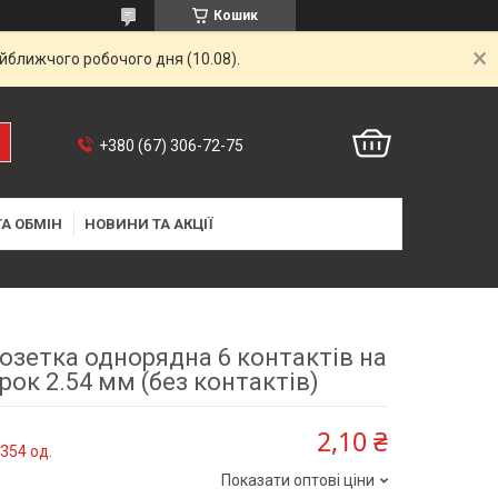
Кошик
айближчого робочого дня (10.08).
+380 (67) 306-72-75
А ОБМІН
НОВИНИ ТА АКЦІЇ
розетка однорядна 6 контактів на
рок 2.54 мм (без контактів)
2,10 ₴
354 од.
Показати оптові ціни