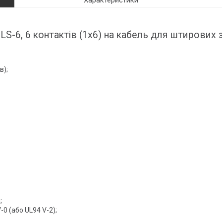
Характеристики
S-6, 6 контактів (1х6) на кабель для штирових з
в);
;
V-0 (або UL94 V-2);