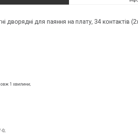
Інф
дворядні для паяння на плату, 34 контактів (2х
довж 1 хвилини;
-0;