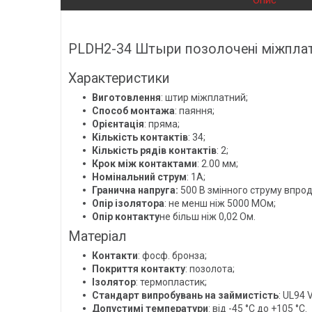
Опис
PLDH2-34 Штыри позолочені міжплатні 
Характеристики
Виготовлення
: штир міжплатний;
Способ монтажа
: паяння;
Орієнтація
: пряма;
Кількість контактів
: 34;
Кількість рядів контактів
: 2;
Крок між контактами
: 2.00 мм;
Номінальний струм
: 1A;
Гранична напруга:
500 В змінного струму впро
Опір ізолятора
: не менш ніж 5000 МОм;
Опір контакту
не більш ніж 0,02 Ом.
Матеріал
Контакти
: фосф. бронза;
Покриття контакту
: позолота;
Ізолятор
: термопластик;
Стандарт випробувань на займистість
: UL94 V
Допустимі температури
: від -45 °C до +105 °C.