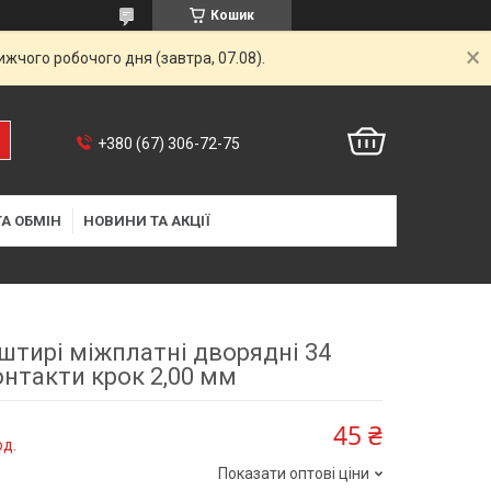
Кошик
жчого робочого дня (завтра, 07.08).
+380 (67) 306-72-75
А ОБМІН
НОВИНИ ТА АКЦІЇ
штирі міжплатні дворядні 34
онтакти крок 2,00 мм
45 ₴
од.
Показати оптові ціни