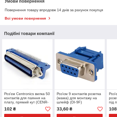
Умови повернення
Повернення товару впродовж 14 днів за рахунок покупця
Всі умови повернення
Подібні товари компанії
Роз'єм Centronics вилка 50
Роз'єм 9 контактів розетка
Роз'
контактів для паяння на
(мама) для монтажу на
розе
плату, прямий кут (CENR-
шлейф (DI-9F)
під 
50M)
102
33,60
108
₴
₴