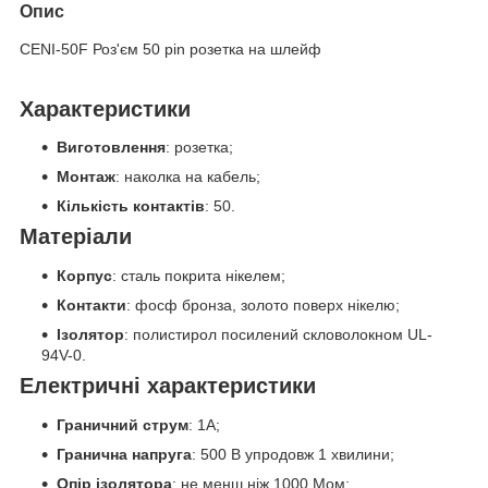
Опис
CENI-50F Роз'єм 50 pin розетка на шлейф
Характеристики
Виготовлення
: розетка;
Монтаж
: наколка на кабель;
Кількість контактів
: 50.
Матеріали
Корпус
: сталь покрита нікелем;
Контакти
: фосф бронза, золото поверх нікелю;
Ізолятор
: полистирол посилений скловолокном UL-
94V-0.
Електричні характеристики
Граничний струм
: 1А;
Гранична напруга
: 500 В упродовж 1 хвилини;
Опір ізолятора
: не менш ніж 1000 Мом;