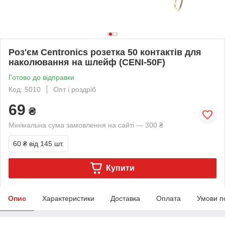
Роз'єм Centronics розетка 50 контактів для
наколювання на шлейф (CENI-50F)
Готово до відправки
Код: 5010
Опт і роздріб
69
₴
Мінімальна сума замовлення на сайті — 300 ₴
60 ₴
від 145 шт.
Купити
Опис
Характеристики
Доставка
Оплата
Умови п