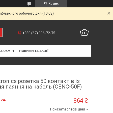
Кошик
айближчого робочого дня (10.08).
+380 (67) 306-72-75
А ОБМІН
НОВИНИ ТА АКЦІЇ
ronics розетка 50 контактів із
я паяння на кабель (CENC-50F)
864 ₴
 од.
Показати оптові ціни