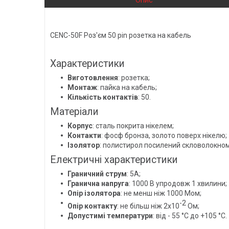
Опис
CENC-50F Роз'єм 50 pin розетка на кабель
Характеристики
Виготовлення
: розетка;
Монтаж
: пайка на кабель;
Кількість контактів
: 50.
Матеріали
Корпус
: сталь покрита нікелем;
Контакти
: фосф бронза, золото поверх нікелю;
Ізолятор
: полистирол посилений скловолокном
Електричні характеристики
Граничний струм
: 5А;
Гранична напруга
: 1000 В упродовж 1 хвилини;
Опір ізолятора
: не менш ніж 1000 Мом;
-2
Опір контакту
: не більш ніж 2x10
Ом;
Допустимі температури
: від - 55 °C до +105 °C.