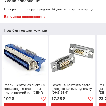
Умови повернення
Повернення товару впродовж 14 днів за рахунок покупця
Всі умови повернення
Подібні товари компанії
Роз'єм Centronics вилка 50
Роз'єм 15 контактів вилка
Роз'
контактів для паяння на
(тато) на кабель під пайку
(тат
плату, прямий кут (CENR-
(DHS-15M)
(DB
50M)
102
17,28
23,
₴
₴