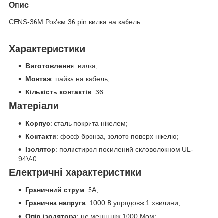
Опис
CENS-36M Роз'єм 36 pin вилка на кабель
Характеристики
Виготовлення
: вилка;
Монтаж
: пайка на кабель;
Кількість контактів
: 36.
Матеріали
Корпус
: сталь покрита нікелем;
Контакти
: фосф бронза, золото поверх нікелю;
Ізолятор
: полистирол посилений скловолокном UL-
94V-0.
Електричні характеристики
Граничний струм
: 5А;
Гранична напруга
: 1000 В упродовж 1 хвилини;
Опір ізолятора
: не менш ніж 1000 Мом;