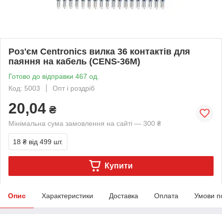
Роз'єм Centronics вилка 36 контактів для
паяння на кабель (CENS-36M)
Готово до відправки 467 од.
Код: 5003
Опт і роздріб
20,04
₴
Мінімальна сума замовлення на сайті — 300 ₴
18 ₴
від 499 шт.
Купити
Опис
Характеристики
Доставка
Оплата
Умови п