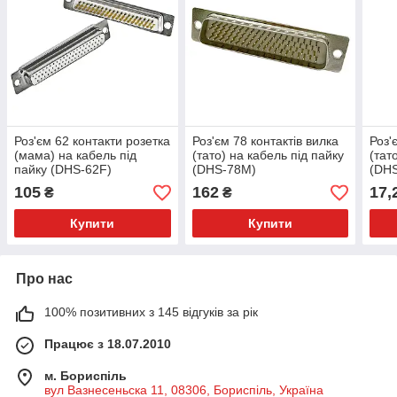
Роз'єм 62 контакти розетка
Роз'єм 78 контактів вилка
Роз'
(мама) на кабель під
(тато) на кабель під пайку
(тат
пайку (DHS-62F)
(DHS-78M)
(DH
105
162
17,
₴
₴
Купити
Купити
Про нас
100% позитивних з 145 відгуків за рік
Працює з 18.07.2010
м. Бориспіль
вул Вазнесеньска 11, 08306, Бориспіль, Україна