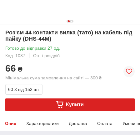
Роз'єм 44 контакти вилка (тато) на кабель під
пайку (DHS-44M)
Готово до відправки 27 од.
Код: 1037
Опт і роздріб
66
₴
Мінімальна сума замовлення на сайті — 300 ₴
60 ₴
від 152 шт.
Купити
Опис
Характеристики
Доставка
Оплата
Умови п