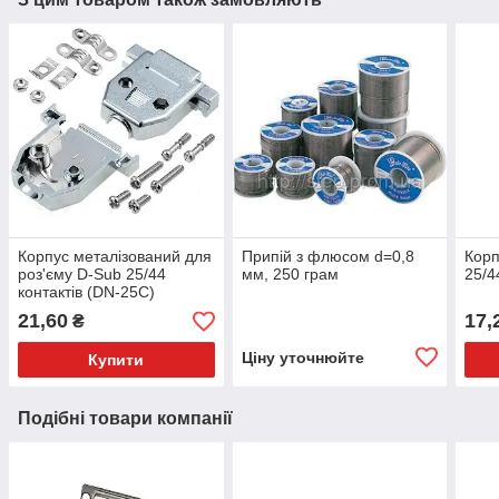
Корпус металізований для
Припій з флюсом d=0,8
Корп
роз'єму D-Sub 25/44
мм, 250 грам
25/4
контактів (DN-25C)
21,60
17,
₴
Ціну уточнюйте
Купити
Подібні товари компанії