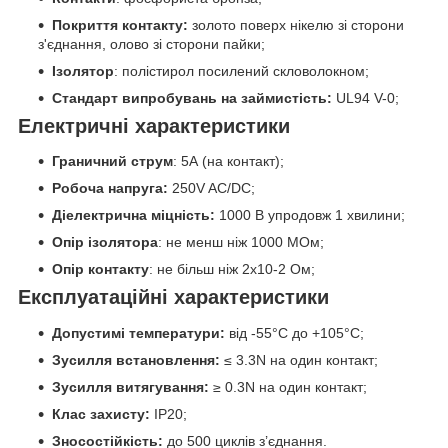
Покриття контакту:
золото поверх нікелю зі сторони
з'єднання, олово зі сторони пайки;
Ізолятор
: полістирол посилений скловолокном;
Стандарт випробувань на займистість:
UL94 V-0;
Електричні характеристики
Граничний струм
: 5А (на контакт);
Робоча напруга:
250V AC/DC;
Діелектрична міцність:
1000 В упродовж 1 хвилини;
Опір ізолятора
: не менш ніж 1000 МОм;
Опір контакту
: не більш ніж 2x10
-2
Ом;
Експлуатаційні характеристики
Допустимі температури:
від -55°C до +105°C;
Зусилля встановлення:
≤
3.3N на один контакт;
Зусилля витягування:
≥
0.3N на один контакт;
Клас захисту:
IP20;
Зносостійкість:
до 500 циклів з’єднання.