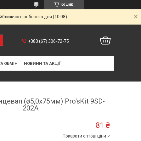
Кошик
айближчого робочого дня (10.08).
+380 (67) 306-72-75
А ОБМІН
НОВИНИ ТА АКЦІЇ
цевая (ø5,0х75мм) Pro'sKit 9SD-
202A
81 ₴
Показати оптові ціни