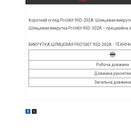
Опис
Короткий огляд Pro'sKit 9SD-202A. Шлицевая викрутк
Шлицевая викрутка Pro'sKit 9SD-202A – прецизійна 
ВИКРУТКА ШЛИЦЕВАЯ PRO'SKIT 9SD-202A - ТЕХНІЧ
Робоча довжина
Довжина рукоятки
Загальна довжина