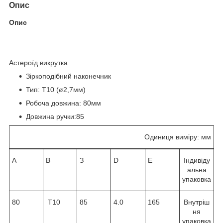
Опис
Опис
Астероїд викрутка
Зіркоподібний наконечник
Тип: T10 (ø2,7мм)
Робоча довжина: 80мм
Довжина ручки:85
Одиниця виміру: мм
A
B
З
D
E
Індивіду
альна
упаковка
80
T10
85
4.0
165
Внутріш
ня
упаковка