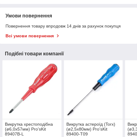
Умови повернення
Повернення товару впродовж 14 днів за рахунок покупця
Всі умови повернення
Подібні товари компанії
Викрутка хрестоподібна
Викрутка астероїд (Torx)
Викр
(ø6,0х57мм) Pro'sKit
(ø2,5х80мм) Pro'sKit
(ø3,
89407B-L
89400-T09
894