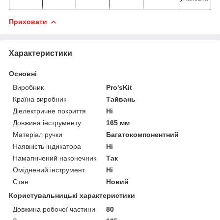
Приховати
Характеристики
Основні
Виробник
Pro'sKit
Країна виробник
Тайвань
Діелектричне покриття
Ні
Довжина інструменту
165 мм
Матеріал ручки
Багатокомпонентний
Наявність індикатора
Ні
Намагнічений наконечник
Так
Оміднений інструмент
Ні
Стан
Новий
Користувальницькі характеристики
Довжина робочої частини
80