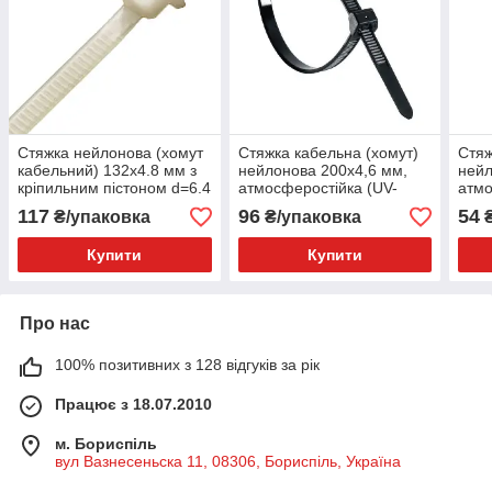
Стяжка нейлонова (хомут
Стяжка кабельна (хомут)
Стяж
кабельний) 132х4.8 мм з
нейлонова 200х4,6 мм,
нейл
кріпильним пістоном d=6.4
атмосферостійка (UV-
атмо
мм (PSV-130) KSS
стійка) (CV-200W)
стій
117
96
54
₴/упаковка
₴/упаковка
₴
Купити
Купити
Про нас
100% позитивних з 128 відгуків за рік
Працює з 18.07.2010
м. Бориспіль
вул Вазнесеньска 11, 08306, Бориспіль, Україна