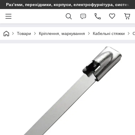
Раз’еми, перехідники, корпуси, електрофурнітура, систем
Товари
Кріплення, маркування
Кабельні стяжки
С