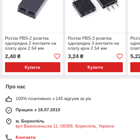
Роз'єм PBS-2 розетка
Роз'єм PBS-3 розетка
Роз'
однорядна 2 контакти на
однорядна 3 контакти на
одно
плату крок 2.54 мм
плату крок 2.54 мм
плат
2,40
3,24
5,2
₴
₴
Купити
Купити
Про нас
100% позитивних з 145 відгуків за рік
Працює з 18.07.2010
м. Бориспіль
вул Вазнесеньска 11, 08306, Бориспіль, Україна
Контакти