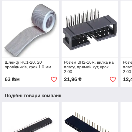
Шлейф RC1-20, 20
Роз'єм BH2-16R, вилка на
Роз'
провідників, крок 1.0 мм
плату, прямий кут, крок
плат
2.00
2.00
63
21,96
12,
₴/м
₴
Подібні товари компанії