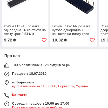
Роз'єм PBS-16 розетка
Роз'єм PBS-16R розетка
Роз'
однорядна 16 контактів на
кутова однорядна 16
двор
плату крок 2.54 мм
контактів на плату крок
плат
2.54 мм
9,72
10,32
19,
₴
₴
Про нас
100% позитивних з 128 відгуків за рік
Працює з 18.07.2010
м. Бориспіль
вул Вазнесеньска 11, 08306, Бориспіль, Україна
Контакти
Сьогодні працює з 10:00 до 17:00
Показати весь графік роботи