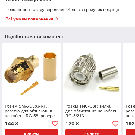
Повернення товару впродовж 14 днів за рахунок покупця
Всі умови повернення
Подібні товари компанії
Роз'єм SMA-C58J-RP,
Роз'єм TNC-C8P, вилка
Роз'
розетка для обтискання
для обтискання на кабель
розе
на кабель RG-58, реверс
RG-8/213
на к
кріп
144
120
192
₴
₴
Купити
Купити