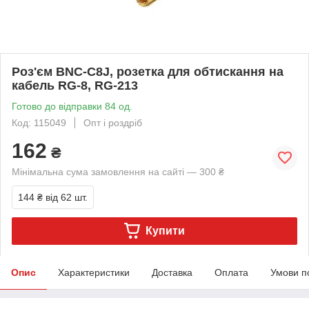
Роз'єм BNC-C8J, розетка для обтискання на
кабель RG-8, RG-213
Готово до відправки 84 од.
Код: 115049
Опт і роздріб
162
₴
Мінімальна сума замовлення на сайті — 300 ₴
144 ₴
від 62 шт.
Купити
Опис
Характеристики
Доставка
Оплата
Умови п