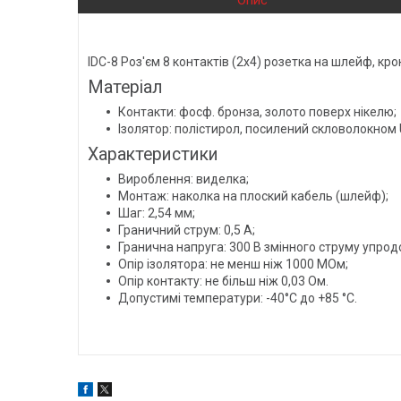
Опис
IDC-8 Роз'єм 8 контактів (2х4) розетка на шлейф, кро
Матеріал
Контакти: фосф. бронза, золото поверх нікелю;
Ізолятор: полістирол, посилений скловолокном 
Характеристики
Вироблення: виделка;
Монтаж: наколка на плоский кабель (шлейф);
Шаг: 2,54 мм;
Граничний струм: 0,5 А;
Гранична напруга: 300 В змінного струму упрод
Опір ізолятора: не менш ніж 1000 МОм;
Опір контакту: не більш ніж 0,03 Ом.
Допустимі температури: -40°C до +85 °C.