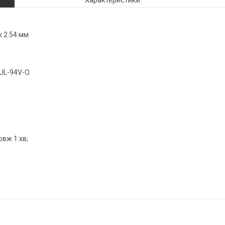
Характеристики
к 2.54 мм
UL-94V-O.
овж 1 хв;