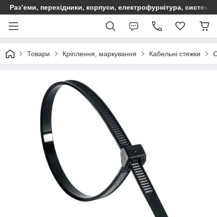
Раз’еми, перехідники, корпуси, електрофурнітура, систем
Товари
Кріплення, маркування
Кабельні стяжки
С