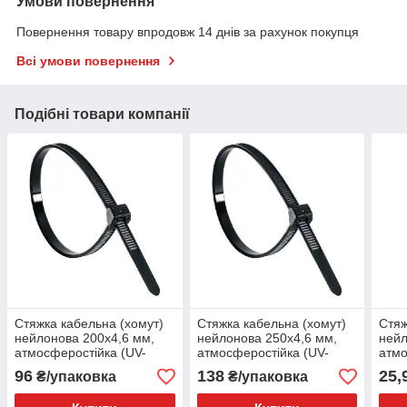
Умови повернення
Повернення товару впродовж 14 днів за рахунок покупця
Всі умови повернення
Подібні товари компанії
Стяжка кабельна (хомут)
Стяжка кабельна (хомут)
Стяж
нейлонова 200х4,6 мм,
нейлонова 250х4,6 мм,
нейл
атмосферостійка (UV-
атмосферостійка (UV-
атмо
стійка) (CV-200W)
стійка) (CV-250W)
стій
96
138
25,
₴/упаковка
₴/упаковка