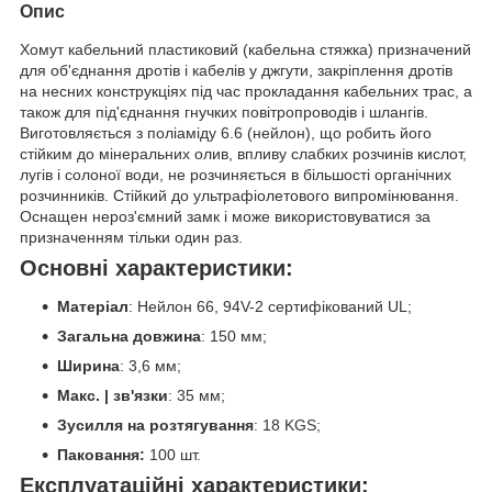
Опис
Хомут кабельний пластиковий (кабельна стяжка) призначений
для об'єднання дротів і кабелів у джгути, закріплення дротів
на несних конструкціях під час прокладання кабельних трас, а
також для під'єднання гнучких повітропроводів і шлангів.
Виготовляється з поліаміду 6.6 (нейлон), що робить його
стійким до мінеральних олив, впливу слабких розчинів кислот,
лугів і солоної води, не розчиняється в більшості органічних
розчинників. Стійкий до ультрафіолетового випромінювання.
Оснащен нероз'ємний замк і може використовуватися за
призначенням тільки один раз.
Основні характеристики:
Матеріал
: Нейлон 66, 94V-2 сертифікований UL;
Загальна довжина
: 150 мм;
Ширина
: 3,6 мм;
Макс. | зв'язки
: 35 мм;
Зусилля на розтягування
: 18 KGS;
Паковання:
100 шт.
Експлуатаційні характеристики: