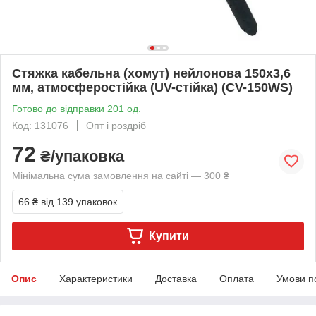
Стяжка кабельна (хомут) нейлонова 150х3,6
мм, атмосферостійка (UV-стійка) (CV-150WS)
Готово до відправки 201 од.
Код: 131076
Опт і роздріб
72
₴/упаковка
Мінімальна сума замовлення на сайті — 300 ₴
66 ₴
від 139 упаковок
Купити
Опис
Характеристики
Доставка
Оплата
Умови п